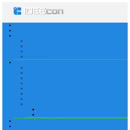
Startseite
Lösungen
Apple
Apps
iPhone
iPad
Apple Watch
Social
Facebook
Whatsapp
Snapchat
Instagram
Tumblr
WordPress
Google+
Spiele
Tricks & Cheats
Browsergames
Forum
Merkliste