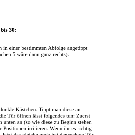
bis 30:
n in einer bestimmten Abfolge angetippt
chen 5 wäre dann ganz rechts):
 dunkle Kästchen. Tippt man diese an
ie Tür öffnen lässt folgendes tun: Zuerst
ch unten an (so wie diese zu Beginn stehen
 Positionen irritieren. Wenn ihr es richtig
 Jetzt das gleiche noch bei der rechten Tür.