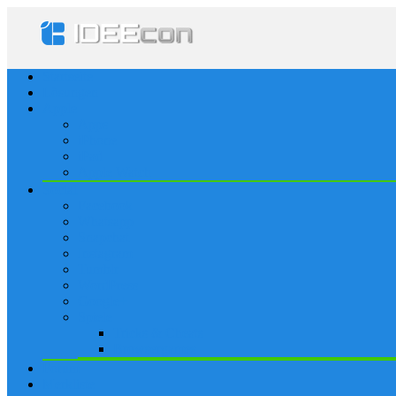
Startseite
Lösungen
Apple
Apps
iPhone
iPad
Apple Watch
Social
Facebook
Whatsapp
Snapchat
Instagram
Tumblr
WordPress
Google+
Spiele
Tricks & Cheats
Browsergames
Forum
Merkliste