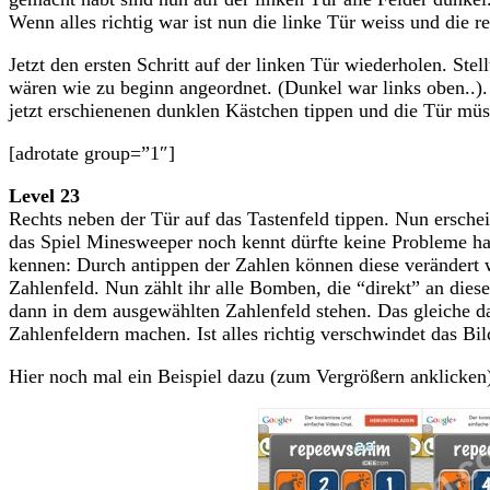
Wenn alles richtig war ist nun die linke Tür weiss und die r
Jetzt den ersten Schritt auf der linken Tür wiederholen. Ste
wären wie zu beginn angeordnet. (Dunkel war links oben..).
jetzt erschienenen dunklen Kästchen tippen und die Tür müss
[adrotate group=”1″]
Level 23
Rechts neben der Tür auf das Tastenfeld tippen. Nun ersch
das Spiel Minesweeper noch kennt dürfte keine Probleme habe
kennen: Durch antippen der Zahlen können diese verändert w
Zahlenfeld. Nun zählt ihr alle Bomben, die “direkt” an die
dann in dem ausgewählten Zahlenfeld stehen. Das gleiche d
Zahlenfeldern machen. Ist alles richtig verschwindet das B
Hier noch mal ein Beispiel dazu (zum Vergrößern anklicken