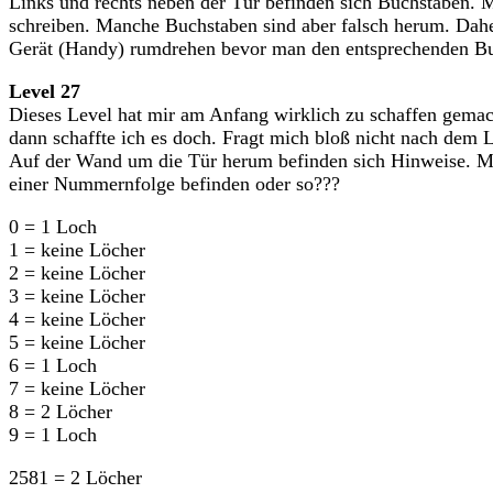
Links und rechts neben der Tür befinden sich Buchstaben. 
schreiben. Manche Buchstaben sind aber falsch herum. Da
Gerät (Handy) rumdrehen bevor man den entsprechenden Bu
Level 27
Dieses Level hat mir am Anfang wirklich zu schaffen gemach
dann schaffte ich es doch. Fragt mich bloß nicht nach dem
Auf der Wand um die Tür herum befinden sich Hinweise. Ma
einer Nummernfolge befinden oder so???
0 = 1 Loch
1 = keine Löcher
2 = keine Löcher
3 = keine Löcher
4 = keine Löcher
5 = keine Löcher
6 = 1 Loch
7 = keine Löcher
8 = 2 Löcher
9 = 1 Loch
2581 = 2 Löcher