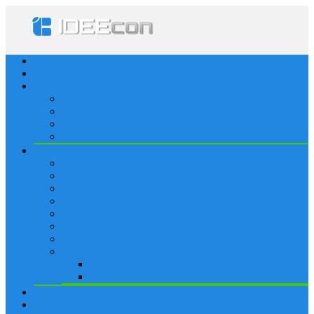
Startseite
Lösungen
Apple
Apps
iPhone
iPad
Apple Watch
Social
Facebook
Whatsapp
Snapchat
Instagram
Tumblr
WordPress
Google+
Spiele
Tricks & Cheats
Browsergames
Forum
Merkliste