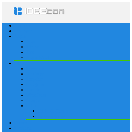
Startseite
Lösungen
Apple
Apps
iPhone
iPad
Apple Watch
Social
Facebook
Whatsapp
Snapchat
Instagram
Tumblr
WordPress
Google+
Spiele
Tricks & Cheats
Browsergames
Forum
Merkliste