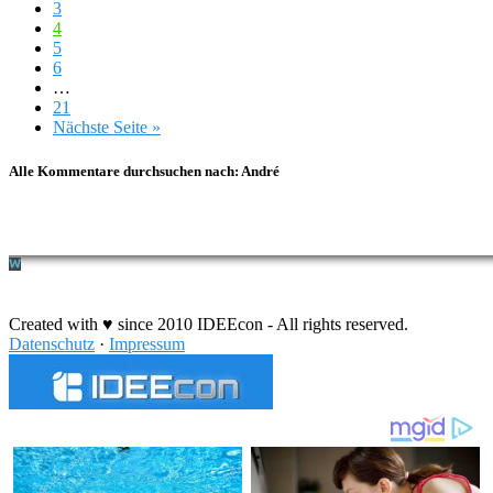
3
4
5
6
…
21
Nächste Seite »
Alle Kommentare durchsuchen nach:
André
Durchführung eines IT Projekts
Created with ♥ since 2010 IDEEcon - All rights reserved.
Datenschutz
·
Impressum