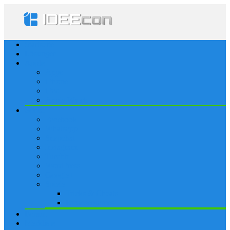
Startseite
Lösungen
Apple
Apps
iPhone
iPad
Apple Watch
Social
Facebook
Whatsapp
Snapchat
Instagram
Tumblr
WordPress
Google+
Spiele
Tricks & Cheats
Browsergames
Forum
Merkliste