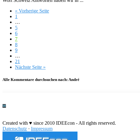
Wort Schweiz Antworten haben wir in ...
« Vorherige Seite
1
…
5
6
7
8
9
…
21
Nächste Seite »
Alle Kommentare durchsuchen nach:
André
Durchführung eines IT Projekts
Created with ♥ since 2010 IDEEcon - All rights reserved.
Datenschutz
·
Impressum