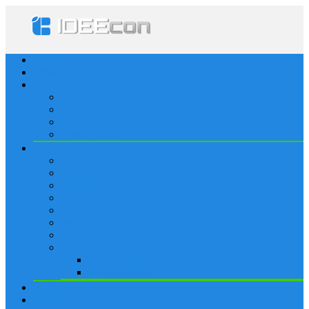
Startseite
Lösungen
Apple
Apps
iPhone
iPad
Apple Watch
Social
Facebook
Whatsapp
Snapchat
Instagram
Tumblr
WordPress
Google+
Spiele
Tricks & Cheats
Browsergames
Forum
Merkliste