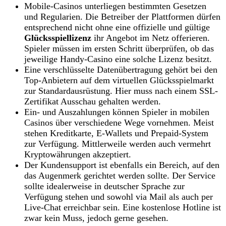
Mobile-Casinos unterliegen bestimmten Gesetzen
und Regularien. Die Betreiber der Plattformen dürfen
entsprechend nicht ohne eine offizielle und gültige
Glücksspiellizenz
ihr Angebot im Netz offerieren.
Spieler müssen im ersten Schritt überprüfen, ob das
jeweilige Handy-Casino eine solche Lizenz besitzt.
Eine verschlüsselte Datenübertragung gehört bei den
Top-Anbietern auf dem virtuellen Glücksspielmarkt
zur Standardausrüstung. Hier muss nach einem SSL-
Zertifikat Ausschau gehalten werden.
Ein- und Auszahlungen können Spieler in mobilen
Casinos über verschiedene Wege vornehmen. Meist
stehen Kreditkarte, E-Wallets und Prepaid-System
zur Verfügung. Mittlerweile werden auch vermehrt
Kryptowährungen akzeptiert.
Der Kundensupport ist ebenfalls ein Bereich, auf den
das Augenmerk gerichtet werden sollte. Der Service
sollte idealerweise in deutscher Sprache zur
Verfügung stehen und sowohl via Mail als auch per
Live-Chat erreichbar sein. Eine kostenlose Hotline ist
zwar kein Muss, jedoch gerne gesehen.