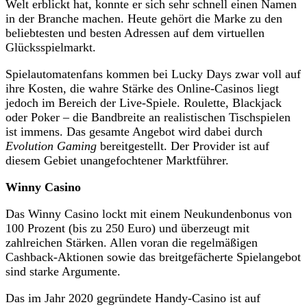
Welt erblickt hat, konnte er sich sehr schnell einen Namen
in der Branche machen. Heute gehört die Marke zu den
beliebtesten und besten Adressen auf dem virtuellen
Glücksspielmarkt.
Spielautomatenfans kommen bei Lucky Days zwar voll auf
ihre Kosten, die wahre Stärke des Online-Casinos liegt
jedoch im Bereich der Live-Spiele. Roulette, Blackjack
oder Poker – die Bandbreite an realistischen Tischspielen
ist immens. Das gesamte Angebot wird dabei durch
Evolution Gaming
bereitgestellt. Der Provider ist auf
diesem Gebiet unangefochtener Marktführer.
Winny Casino
Das Winny Casino
lockt mit einem Neukundenbonus von
100 Prozent (bis zu 250 Euro) und überzeugt mit
zahlreichen Stärken. Allen voran die regelmäßigen
Cashback-Aktionen sowie das breitgefächerte Spielangebot
sind starke Argumente.
Das im Jahr 2020 gegründete Handy-Casino ist auf