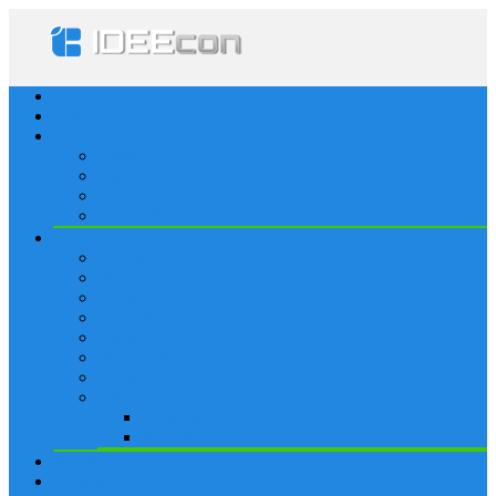
Startseite
Lösungen
Apple
Apps
iPhone
iPad
Apple Watch
Social
Facebook
Whatsapp
Snapchat
Instagram
Tumblr
WordPress
Google+
Spiele
Tricks & Cheats
Browsergames
Forum
Merkliste