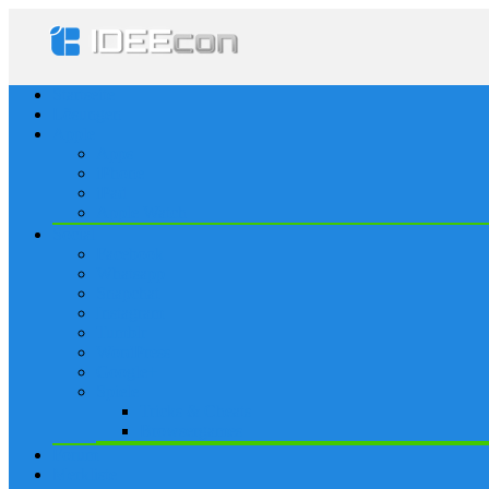
Startseite
Lösungen
Apple
Apps
iPhone
iPad
Apple Watch
Social
Facebook
Whatsapp
Snapchat
Instagram
Tumblr
WordPress
Google+
Spiele
Tricks & Cheats
Browsergames
Forum
Merkliste