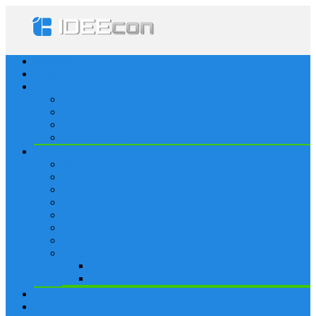
Startseite
Lösungen
Apple
Apps
iPhone
iPad
Apple Watch
Social
Facebook
Whatsapp
Snapchat
Instagram
Tumblr
WordPress
Google+
Spiele
Tricks & Cheats
Browsergames
Forum
Merkliste