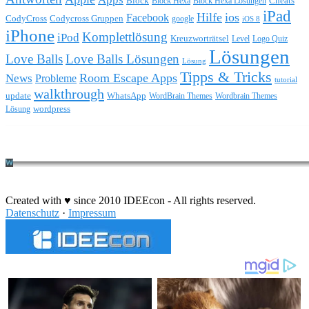
Block
Block Hexa
Block Hexa Lösungen
Cheats
iPad
Hilfe
ios
Facebook
CodyCross
Codycross Gruppen
google
iOS 8
iPhone
Komplettlösung
iPod
Kreuzworträtsel
Level
Logo Quiz
Lösungen
Love Balls
Love Balls Lösungen
Lösung
Tipps & Tricks
Room Escape Apps
News
Probleme
tutorial
walkthrough
update
WhatsApp
WordBrain Themes
Wordbrain Themes
wordpress
Lösung
Durchführung eines IT Projekts
Created with ♥ since 2010 IDEEcon - All rights reserved.
Datenschutz
·
Impressum