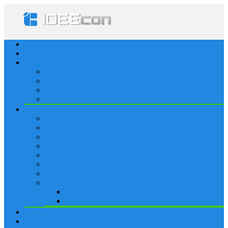
Startseite
Lösungen
Apple
Apps
iPhone
iPad
Apple Watch
Social
Facebook
Whatsapp
Snapchat
Instagram
Tumblr
WordPress
Google+
Spiele
Tricks & Cheats
Browsergames
Forum
Merkliste