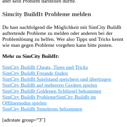
aber kein Problem darstellen dürfte.
Simcity BuildIt Probleme melden
Du hast nachfolgend die Möglichkeit mit SimCity BuildIt
auftretende Probleme zu melden oder anderen bei der
Problemlösung zu helfen. Wer also Tipps und Tricks kennt
wie man gegen Probleme vorgehen kann bitte posten.
Mehr zu SimCity BuildIt:
SimCity BuildIt Cheats, Tipps und Tricks
SimCity BuildIt Freunde finden
SimCity BuildIt Spielstand speichern und übertragen
SimCity BuildIt auf mehreren Geräten spielen
SimCity BuildIt Goldenen Schlüssel bekommen
SimCity BuildIt Probleme
SimCity BuildIt im
Offlinemodus spielen
SimCity BuildIt Simoleons bekommen
[adrotate group=”3″]