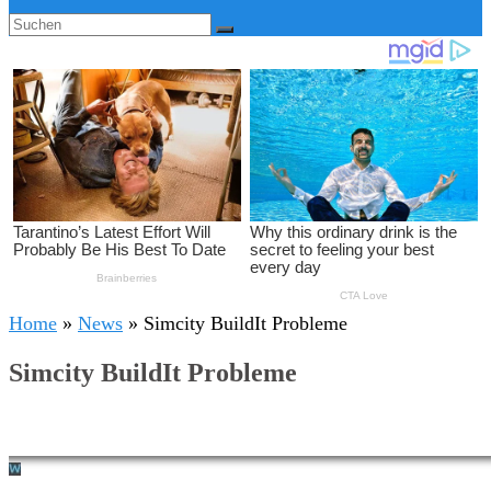
Home
»
News
»
Simcity BuildIt Probleme
Simcity BuildIt Probleme