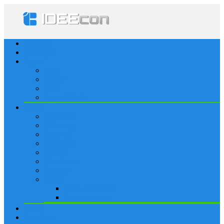
Startseite
Lösungen
Apple
Apps
iPhone
iPad
Apple Watch
Social
Facebook
Whatsapp
Snapchat
Instagram
Tumblr
WordPress
Google+
Spiele
Tricks & Cheats
Browsergames
Forum
Merkliste