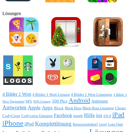
Lösungen
4 Bilder 1 Wort
4 Bilder 1 Wort Lösung
4 Bilder 1 Wort Lösungen
4 Bilder 1
Android
100 Pics
Anleitung
Wort Tagesrätsel
94%
94% Lösung
Antworten
Apple
Apps
Block
Block Hexa
Block Hexa Lösungen
Cheats
iPad
Hilfe
ios
Facebook
CodyCross
Codycross Gruppen
google
iOS 8
iPhone
Komplettlösung
iPod
Kreuzworträtsel
Level
Logo Quiz