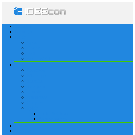
Startseite
Lösungen
Apple
Apps
iPhone
iPad
Apple Watch
Social
Facebook
Whatsapp
Snapchat
Instagram
Tumblr
WordPress
Google+
Spiele
Tricks & Cheats
Browsergames
Forum
Merkliste