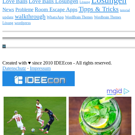
Lösungen
Love Balls
Love Balls Lösungen
Lösung
Tipps & Tricks
Room Escape Apps
News
Probleme
tutorial
walkthrough
update
WhatsApp
WordBrain Themes
Wordbrain Themes
wordpress
Lösung
Durchführung eines IT Projekts
Created with ♥ since 2010 IDEEcon - All rights reserved.
Datenschutz
·
Impressum