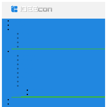
Startseite
Lösungen
Apple
Apps
iPhone
iPad
Apple Watch
Social
Facebook
Whatsapp
Snapchat
Instagram
Tumblr
WordPress
Google+
Spiele
Tricks & Cheats
Browsergames
Forum
Merkliste