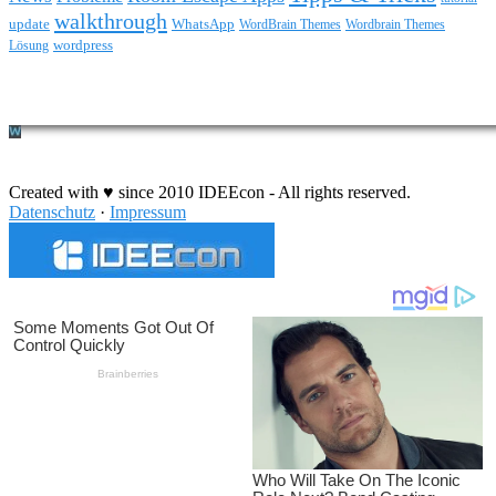
walkthrough
update
WhatsApp
WordBrain Themes
Wordbrain Themes
wordpress
Lösung
Durchführung eines IT Projekts
Created with ♥ since 2010 IDEEcon - All rights reserved.
Datenschutz
·
Impressum