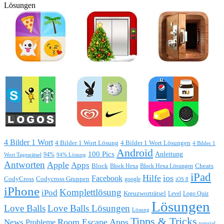
Lösungen
4 Bilder 1 Wort
4 Bilder 1 Wort Lösung
4 Bilder 1 Wort Lösungen
4 Bilder 1
Android
100 Pics
Anleitung
Wort Tagesrätsel
94%
94% Lösung
Antworten
Apple
Apps
Block
Block Hexa
Block Hexa Lösungen
Cheats
iPad
Hilfe
ios
Facebook
CodyCross
Codycross Gruppen
google
iOS 8
iPhone
Komplettlösung
iPod
Kreuzworträtsel
Level
Logo Quiz
Lösungen
Love Balls
Love Balls Lösungen
Lösung
Tipps & Tricks
Room Escape Apps
News
Probleme
tutorial