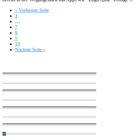
« Vorherige Seite
1
…
7
8
9
10
Nächste Seite »