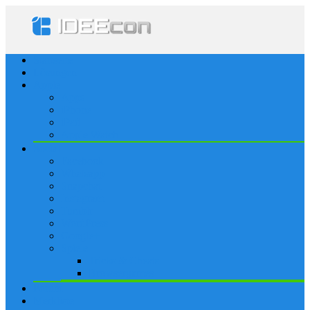
Startseite
Lösungen
Apple
Apps
iPhone
iPad
Apple Watch
Social
Facebook
Whatsapp
Snapchat
Instagram
Tumblr
WordPress
Google+
Spiele
Tricks & Cheats
Browsergames
Forum
Merkliste