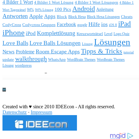
4 Bilder 1 Wort
4 Bilder 1 Wort Lösung
4 Bilder 1 Wort Lösungen
4 Bilder 1
Android
100 Pics
Anleitung
Wort Tagesrätsel
94%
94% Lösung
Antworten
Apple
Apps
Block
Block Hexa
Block Hexa Lösungen
Cheats
iPad
Hilfe
ios
Facebook
CodyCross
Codycross Gruppen
google
iOS 8
iPhone
Komplettlösung
iPod
Kreuzworträtsel
Level
Logo Quiz
Lösungen
Love Balls
Love Balls Lösungen
Lösung
Tipps & Tricks
Room Escape Apps
News
Probleme
tutorial
walkthrough
update
WhatsApp
WordBrain Themes
Wordbrain Themes
wordpress
Lösung
Durchführung eines IT Projekts
Created with ♥ since 2010 IDEEcon - All rights reserved.
Datenschutz
·
Impressum