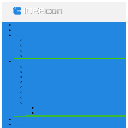
Startseite
Lösungen
Apple
Apps
iPhone
iPad
Apple Watch
Social
Facebook
Whatsapp
Snapchat
Instagram
Tumblr
WordPress
Google+
Spiele
Tricks & Cheats
Browsergames
Forum
Merkliste