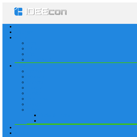
Startseite
Lösungen
Apple
Apps
iPhone
iPad
Apple Watch
Social
Facebook
Whatsapp
Snapchat
Instagram
Tumblr
WordPress
Google+
Spiele
Tricks & Cheats
Browsergames
Forum
Merkliste