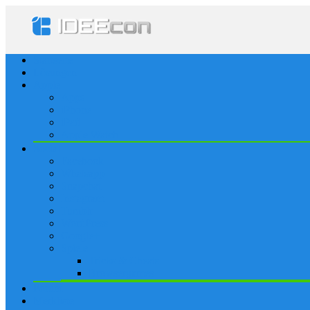
Startseite
Lösungen
Apple
Apps
iPhone
iPad
Apple Watch
Social
Facebook
Whatsapp
Snapchat
Instagram
Tumblr
WordPress
Google+
Spiele
Tricks & Cheats
Browsergames
Forum
Merkliste