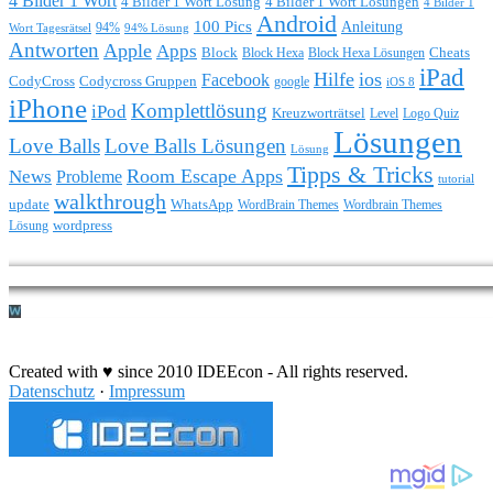
4 Bilder 1 Wort
4 Bilder 1 Wort Lösung
4 Bilder 1 Wort Lösungen
4 Bilder 1
Android
100 Pics
Anleitung
Wort Tagesrätsel
94%
94% Lösung
Antworten
Apple
Apps
Block
Block Hexa
Block Hexa Lösungen
Cheats
iPad
Hilfe
ios
Facebook
CodyCross
Codycross Gruppen
google
iOS 8
iPhone
Komplettlösung
iPod
Kreuzworträtsel
Level
Logo Quiz
Lösungen
Love Balls
Love Balls Lösungen
Lösung
Tipps & Tricks
Room Escape Apps
News
Probleme
tutorial
walkthrough
update
WhatsApp
WordBrain Themes
Wordbrain Themes
wordpress
Lösung
Durchführung eines IT Projekts
Created with ♥ since 2010 IDEEcon - All rights reserved.
Datenschutz
·
Impressum