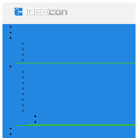
Startseite
Lösungen
Apple
Apps
iPhone
iPad
Apple Watch
Social
Facebook
Whatsapp
Snapchat
Instagram
Tumblr
WordPress
Google+
Spiele
Tricks & Cheats
Browsergames
Forum
Merkliste