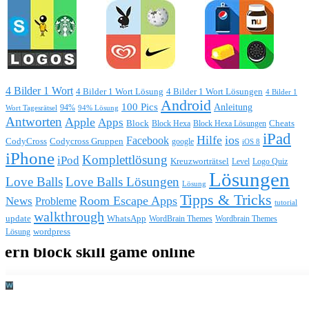
4 Bilder 1 Wort
4 Bilder 1 Wort Lösung
4 Bilder 1 Wort Lösungen
4 Bilder 1
Android
100 Pics
Anleitung
Wort Tagesrätsel
94%
94% Lösung
Antworten
Apple
Apps
Block
Block Hexa
Block Hexa Lösungen
Cheats
iPad
Hilfe
ios
Facebook
CodyCross
Codycross Gruppen
google
iOS 8
iPhone
Komplettlösung
iPod
Kreuzworträtsel
Level
Logo Quiz
Lösungen
Love Balls
Love Balls Lösungen
Lösung
Tipps & Tricks
Room Escape Apps
News
Probleme
tutorial
walkthrough
update
WhatsApp
WordBrain Themes
Wordbrain Themes
wordpress
Lösung