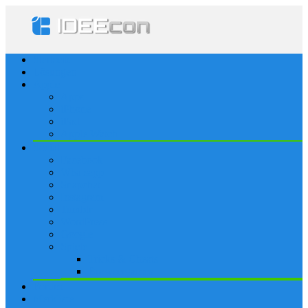
Startseite
Lösungen
Apple
Apps
iPhone
iPad
Apple Watch
Social
Facebook
Whatsapp
Snapchat
Instagram
Tumblr
WordPress
Google+
Spiele
Tricks & Cheats
Browsergames
Forum
Merkliste