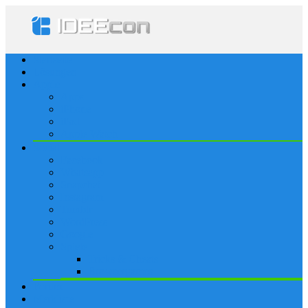
Startseite
Lösungen
Apple
Apps
iPhone
iPad
Apple Watch
Social
Facebook
Whatsapp
Snapchat
Instagram
Tumblr
WordPress
Google+
Spiele
Tricks & Cheats
Browsergames
Forum
Merkliste