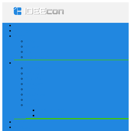
Startseite
Lösungen
Apple
Apps
iPhone
iPad
Apple Watch
Social
Facebook
Whatsapp
Snapchat
Instagram
Tumblr
WordPress
Google+
Spiele
Tricks & Cheats
Browsergames
Forum
Merkliste