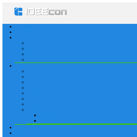
Startseite
Lösungen
Apple
Apps
iPhone
iPad
Apple Watch
Social
Facebook
Whatsapp
Snapchat
Instagram
Tumblr
WordPress
Google+
Spiele
Tricks & Cheats
Browsergames
Forum
Merkliste