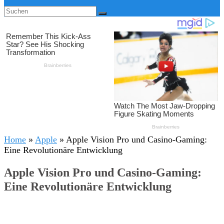
Home
»
Apple
»
Apple Vision Pro und Casino-Gaming:
Eine Revolutionäre Entwicklung
Apple Vision Pro und Casino-Gaming:
Eine Revolutionäre Entwicklung