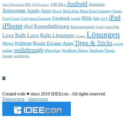
Android
100 Pics
Anleitung
Wort Tagesrätsel
94%
94% Lösung
Antworten
Apple
Apps
Block
Block Hexa
Block Hexa Lösungen
Cheats
iPad
Hilfe
ios
Facebook
CodyCross
Codycross Gruppen
google
iOS 8
iPhone
Komplettlösung
iPod
Kreuzworträtsel
Level
Logo Quiz
Lösungen
Love Balls
Love Balls Lösungen
Lösung
Tipps & Tricks
Room Escape Apps
News
Probleme
tutorial
walkthrough
update
WhatsApp
WordBrain Themes
Wordbrain Themes
wordpress
Lösung
Durchführung eines IT Projekts
Created with ♥ since 2010 IDEEcon - All rights reserved.
Datenschutz
·
Impressum