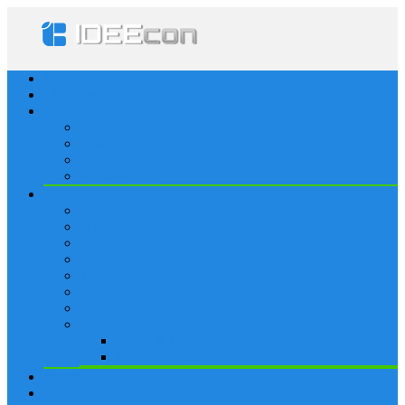
Startseite
Lösungen
Apple
Apps
iPhone
iPad
Apple Watch
Social
Facebook
Whatsapp
Snapchat
Instagram
Tumblr
WordPress
Google+
Spiele
Tricks & Cheats
Browsergames
Forum
Merkliste