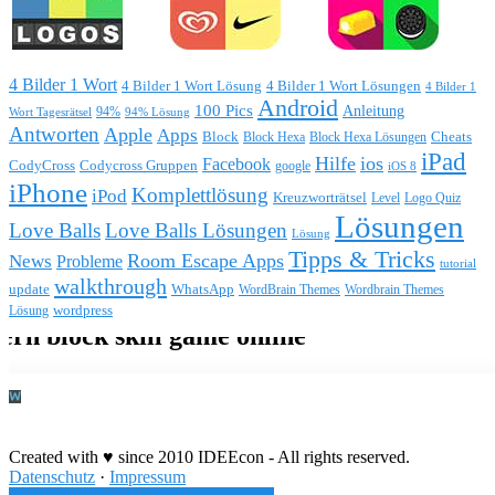
4 Bilder 1 Wort
4 Bilder 1 Wort Lösung
4 Bilder 1 Wort Lösungen
4 Bilder 1
Android
100 Pics
Anleitung
Wort Tagesrätsel
94%
94% Lösung
Antworten
Apple
Apps
Block
Block Hexa
Block Hexa Lösungen
Cheats
iPad
Hilfe
ios
Facebook
CodyCross
Codycross Gruppen
google
iOS 8
iPhone
Komplettlösung
iPod
Kreuzworträtsel
Level
Logo Quiz
Lösungen
Love Balls
Love Balls Lösungen
Lösung
Tipps & Tricks
Room Escape Apps
News
Probleme
tutorial
walkthrough
update
WhatsApp
WordBrain Themes
Wordbrain Themes
wordpress
Lösung
Durchführung eines IT Projekts
Created with ♥ since 2010 IDEEcon - All rights reserved.
Datenschutz
·
Impressum