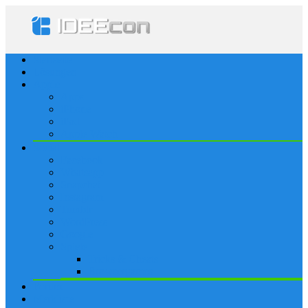
Startseite
Lösungen
Apple
Apps
iPhone
iPad
Apple Watch
Social
Facebook
Whatsapp
Snapchat
Instagram
Tumblr
WordPress
Google+
Spiele
Tricks & Cheats
Browsergames
Forum
Merkliste