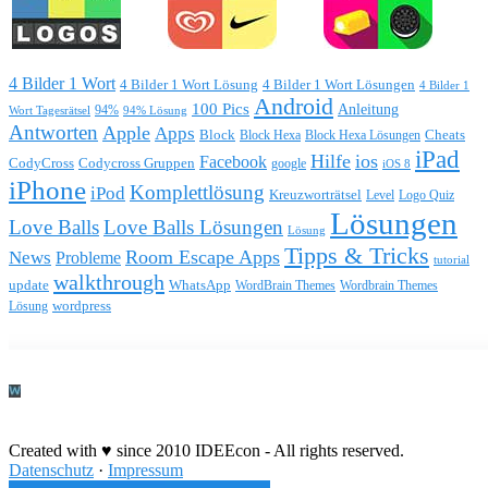
4 Bilder 1 Wort
4 Bilder 1 Wort Lösung
4 Bilder 1 Wort Lösungen
4 Bilder 1
Android
100 Pics
Anleitung
Wort Tagesrätsel
94%
94% Lösung
Antworten
Apple
Apps
Block
Block Hexa
Block Hexa Lösungen
Cheats
iPad
Hilfe
ios
Facebook
CodyCross
Codycross Gruppen
google
iOS 8
iPhone
Komplettlösung
iPod
Kreuzworträtsel
Level
Logo Quiz
Lösungen
Love Balls
Love Balls Lösungen
Lösung
Tipps & Tricks
Room Escape Apps
News
Probleme
tutorial
walkthrough
update
WhatsApp
WordBrain Themes
Wordbrain Themes
wordpress
Lösung
Durchführung eines IT Projekts
Created with ♥ since 2010 IDEEcon - All rights reserved.
Datenschutz
·
Impressum