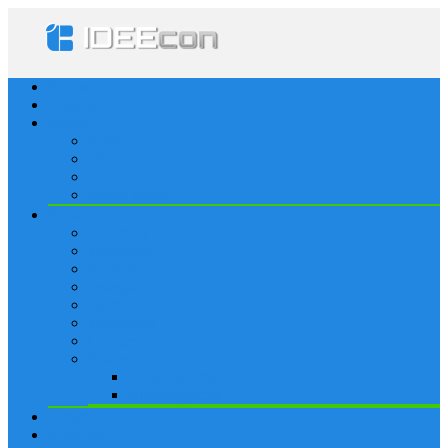
Startseite
Lösungen
Apple
Apps
iPhone
iPad
Apple Watch
Social
Facebook
Whatsapp
Snapchat
Instagram
Tumblr
WordPress
Google+
Spiele
Tricks & Cheats
Browsergames
Forum
Merkliste