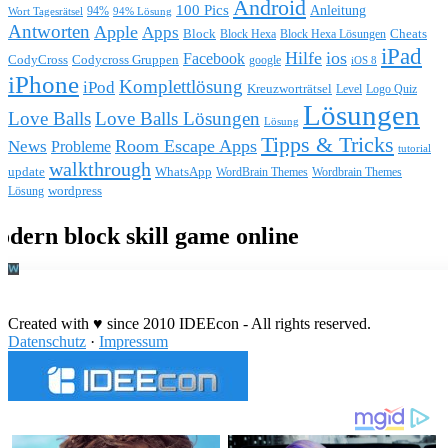
Android
100 Pics
Anleitung
Wort Tagesrätsel
94%
94% Lösung
Antworten
Apple
Apps
Block
Block Hexa
Block Hexa Lösungen
Cheats
iPad
Hilfe
ios
Facebook
CodyCross
Codycross Gruppen
google
iOS 8
iPhone
Komplettlösung
iPod
Kreuzworträtsel
Level
Logo Quiz
Lösungen
Love Balls
Love Balls Lösungen
Lösung
Tipps & Tricks
Room Escape Apps
News
Probleme
tutorial
walkthrough
update
WhatsApp
WordBrain Themes
Wordbrain Themes
wordpress
Lösung
Durchführung eines IT Projekts
Created with ♥ since 2010 IDEEcon - All rights reserved.
Datenschutz
·
Impressum