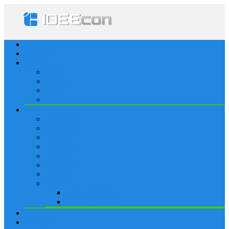
Startseite
Lösungen
Apple
Apps
iPhone
iPad
Apple Watch
Social
Facebook
Whatsapp
Snapchat
Instagram
Tumblr
WordPress
Google+
Spiele
Tricks & Cheats
Browsergames
Forum
Merkliste