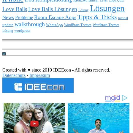
Kreuzworträtsel
Level
Logo Quiz
Lösungen
Love Balls
Love Balls Lösungen
Lösung
Tipps & Tricks
Room Escape Apps
News
Probleme
tutorial
walkthrough
update
WhatsApp
WordBrain Themes
Wordbrain Themes
wordpress
Lösung
Durchführung eines IT Projekts
Created with ♥ since 2010 IDEEcon - All rights reserved.
Datenschutz
·
Impressum