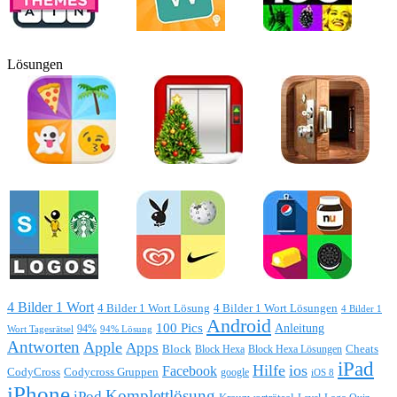
Lösungen
4 Bilder 1 Wort
4 Bilder 1 Wort Lösung
4 Bilder 1 Wort Lösungen
4 Bilder 1
Android
100 Pics
Anleitung
Wort Tagesrätsel
94%
94% Lösung
Antworten
Apple
Apps
Block
Block Hexa
Block Hexa Lösungen
Cheats
iPad
Hilfe
ios
Facebook
CodyCross
Codycross Gruppen
google
iOS 8
iPhone
Komplettlösung
iPod