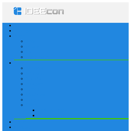
Startseite
Lösungen
Apple
Apps
iPhone
iPad
Apple Watch
Social
Facebook
Whatsapp
Snapchat
Instagram
Tumblr
WordPress
Google+
Spiele
Tricks & Cheats
Browsergames
Forum
Merkliste