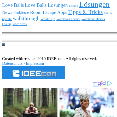
Lösungen
Love Balls
Love Balls Lösungen
Lösung
Tipps & Tricks
Room Escape Apps
News
Probleme
tutorial
walkthrough
update
WhatsApp
WordBrain Themes
Wordbrain Themes
wordpress
Lösung
Durchführung eines IT Projekts
Created with ♥ since 2010 IDEEcon - All rights reserved.
Datenschutz
·
Impressum