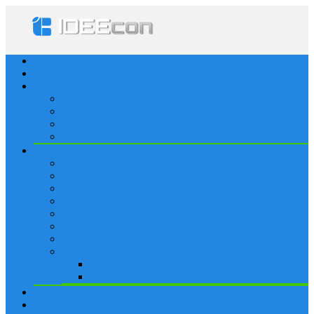
Startseite
Lösungen
Apple
Apps
iPhone
iPad
Apple Watch
Social
Facebook
Whatsapp
Snapchat
Instagram
Tumblr
WordPress
Google+
Spiele
Tricks & Cheats
Browsergames
Forum
Merkliste