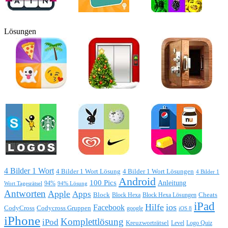
Lösungen
4 Bilder 1 Wort
4 Bilder 1 Wort Lösung
4 Bilder 1 Wort Lösungen
4 Bilder 1
Android
100 Pics
Anleitung
Wort Tagesrätsel
94%
94% Lösung
Antworten
Apple
Apps
Block
Block Hexa
Block Hexa Lösungen
Cheats
iPad
Hilfe
ios
Facebook
CodyCross
Codycross Gruppen
google
iOS 8
iPhone
Komplettlösung
iPod
Kreuzworträtsel
Level
Logo Quiz