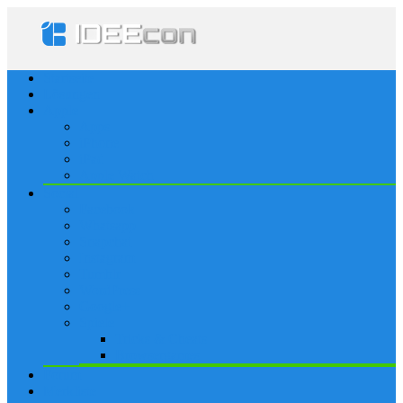
Startseite
Lösungen
Apple
Apps
iPhone
iPad
Apple Watch
Social
Facebook
Whatsapp
Snapchat
Instagram
Tumblr
WordPress
Google+
Spiele
Tricks & Cheats
Browsergames
Forum
Merkliste