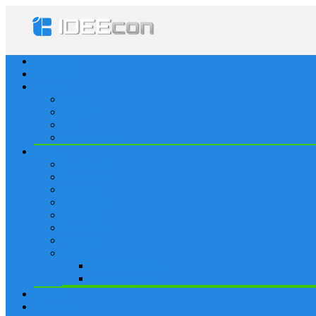
Startseite
Lösungen
Apple
Apps
iPhone
iPad
Apple Watch
Social
Facebook
Whatsapp
Snapchat
Instagram
Tumblr
WordPress
Google+
Spiele
Tricks & Cheats
Browsergames
Forum
Merkliste