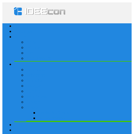
Startseite
Lösungen
Apple
Apps
iPhone
iPad
Apple Watch
Social
Facebook
Whatsapp
Snapchat
Instagram
Tumblr
WordPress
Google+
Spiele
Tricks & Cheats
Browsergames
Forum
Merkliste