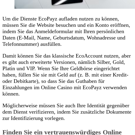
Um die Dienste EcoPayz aufladen nutzen zu können,
müssen Sie die Website besuchen und ein Konto eröffnen,
indem Sie das Anmeldeformular mit Ihren persönlichen
Daten (E-Mail, Name, Geburtsdatum, Wohnadresse und
Telefonnummer) ausfüllen.
Damit können Sie das klassische EcoAccount nutzen, aber
es gibt auch erweiterte Versionen, nämlich Silber, Gold,
Platin und VIP. Wenn Sie Ihre Geldbörse eingerichtet
haben, füllen Sie sie mit Geld auf (z. B. mit einer Kredit-
oder Debitkarte), so dass Sie das Guthaben für
Einzahlungen im Online Casino mit EcoPayz verwenden
können.
Möglicherweise müssen Sie auch Ihre Identität gegenüber
dem Dienst verifizieren, indem Sie zusätzliche Dokumente
zur Identifizierung vorlegen.
Finden Sie ein vertrauenswürdiges Online