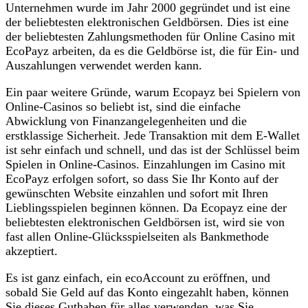
Unternehmen wurde im Jahr 2000 gegründet und ist eine
der beliebtesten elektronischen Geldbörsen. Dies ist eine
der beliebtesten Zahlungsmethoden für Online Casino mit
EcoPayz arbeiten, da es die Geldbörse ist, die für Ein- und
Auszahlungen verwendet werden kann.
Ein paar weitere Gründe, warum Ecopayz bei Spielern von
Online-Casinos so beliebt ist, sind die einfache
Abwicklung von Finanzangelegenheiten und die
erstklassige Sicherheit. Jede Transaktion mit dem E-Wallet
ist sehr einfach und schnell, und das ist der Schlüssel beim
Spielen in Online-Casinos. Einzahlungen im Casino mit
EcoPayz erfolgen sofort, so dass Sie Ihr Konto auf der
gewünschten Website einzahlen und sofort mit Ihren
Lieblingsspielen beginnen können. Da Ecopayz eine der
beliebtesten elektronischen Geldbörsen ist, wird sie von
fast allen Online-Glücksspielseiten als Bankmethode
akzeptiert.
Es ist ganz einfach, ein ecoAccount zu eröffnen, und
sobald Sie Geld auf das Konto eingezahlt haben, können
Sie dieses Guthaben für alles verwenden, was Sie