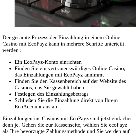
Der gesamte Prozess der Einzahlung in einem Online
Casino mit EcoPayz kann in mehrere Schritte unterteilt
werden :
Ein EcoPayz-Konto einrichten
Finden Sie ein vertrauenswürdiges Online Casino,
das Einzahlungen mit EcoPayz annimmt
Finden Sie den Kassenbereich auf der Website des
Casinos, das Sie gewählt haben
Festlegen des Einzahlungsbetrags
Schließen Sie die Einzahlung direkt von Ihrem
EcoAccount aus ab
Einzahlungen ins Casinos mit EcoPayz sind jetzt einfacher
denn je. Gehen Sie zur Kassenseite, wählen Sie ecoPayz
als Ihre bevorzugte Zahlungsmethode und Sie werden auf