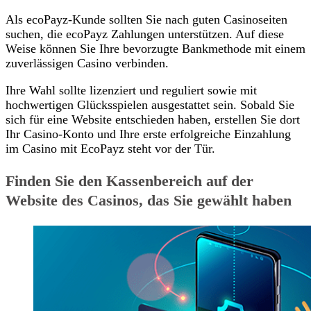
Als ecoPayz-Kunde sollten Sie nach guten Casinoseiten
suchen, die ecoPayz Zahlungen unterstützen. Auf diese
Weise können Sie Ihre bevorzugte Bankmethode mit einem
zuverlässigen Casino verbinden.
Ihre Wahl sollte lizenziert und reguliert sowie mit
hochwertigen Glücksspielen ausgestattet sein. Sobald Sie
sich für eine Website entschieden haben, erstellen Sie dort
Ihr Casino-Konto und Ihre erste erfolgreiche Einzahlung
im Casino mit EcoPayz steht vor der Tür.
Finden Sie den Kassenbereich auf der
Website des Casinos, das Sie gewählt haben