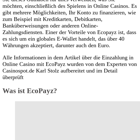
möchten, einschließlich des Spielens in Online Casinos. Es
gibt mehrere Möglichkeiten, Ihr Konto zu finanzieren, wie
zum Beispiel mit Kreditkarten, Debitkarten,
Banküberweisungen oder anderen Online-
Zahlungsdiensten. Einer der Vorteile von Ecopayz ist, dass
es sich um ein globales E-Wallet handelt, das über 40
Währungen akzeptiert, darunter auch den Euro.
Alle Informationen in dem Artikel über die Einzahlung in
Online Casino mit EcoPayz wurden von dem Experten von
Casinospot.de Karl Stolz aufbereitet und im Detail
überprüft
Was ist EcoPayz?