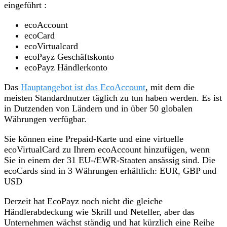
eingeführt :
ecoAccount
ecoCard
ecoVirtualcard
ecoPayz Geschäftskonto
ecoPayz Händlerkonto
Das
Hauptangebot ist das EcoAccount
, mit dem die
meisten Standardnutzer täglich zu tun haben werden. Es ist
in Dutzenden von Ländern und in über 50 globalen
Währungen verfügbar.
Sie können eine Prepaid-Karte und eine virtuelle
ecoVirtualCard zu Ihrem ecoAccount hinzufügen, wenn
Sie in einem der 31 EU-/EWR-Staaten ansässig sind. Die
ecoCards sind in 3 Währungen erhältlich: EUR, GBP und
USD
Derzeit hat EcoPayz noch nicht die gleiche
Händlerabdeckung wie Skrill und Neteller, aber das
Unternehmen wächst ständig und hat kürzlich eine Reihe