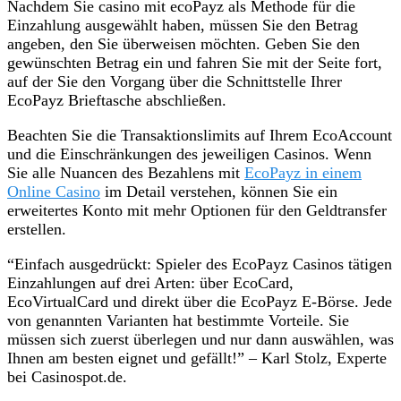
Nachdem Sie casino mit ecoPayz als Methode für die
Einzahlung ausgewählt haben, müssen Sie den Betrag
angeben, den Sie überweisen möchten. Geben Sie den
gewünschten Betrag ein und fahren Sie mit der Seite fort,
auf der Sie den Vorgang über die Schnittstelle Ihrer
EcoPayz Brieftasche abschließen.
Beachten Sie die Transaktionslimits auf Ihrem EcoAccount
und die Einschränkungen des jeweiligen Casinos. Wenn
Sie alle Nuancen des Bezahlens mit
EcoPayz in einem
Online Casino
im Detail verstehen, können Sie ein
erweitertes Konto mit mehr Optionen für den Geldtransfer
erstellen.
“Einfach ausgedrückt: Spieler des EcoPayz Casinos tätigen
Einzahlungen auf drei Arten: über EcoCard,
EcoVirtualCard und direkt über die EcoPayz E-Börse. Jede
von genannten Varianten hat bestimmte Vorteile. Sie
müssen sich zuerst überlegen und nur dann auswählen, was
Ihnen am besten eignet und gefällt!” – Karl Stolz, Experte
bei Casinospot.de.