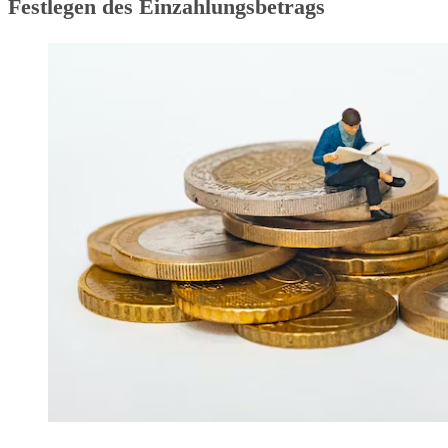
Festlegen des Einzahlungsbetrags