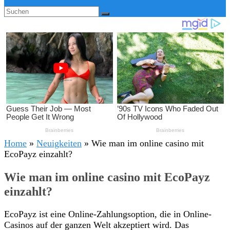
Home
»
Neuigkeiten
»
Wie man im online casino mit
EcoPayz einzahlt?
Wie man im online casino mit EcoPayz
einzahlt?
EcoPayz ist eine Online-Zahlungsoption, die in Online-
Casinos auf der ganzen Welt akzeptiert wird. Das