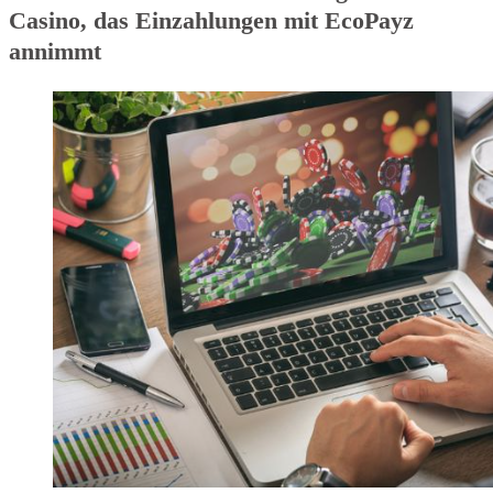
Casino, das Einzahlungen mit EcoPayz
annimmt