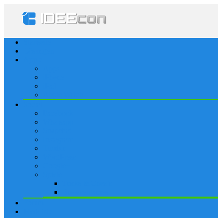
Startseite
Lösungen
Apple
Apps
iPhone
iPad
Apple Watch
Social
Facebook
Whatsapp
Snapchat
Instagram
Tumblr
WordPress
Google+
Spiele
Tricks & Cheats
Browsergames
Forum
Merkliste