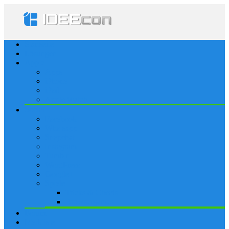
Startseite
Lösungen
Apple
Apps
iPhone
iPad
Apple Watch
Social
Facebook
Whatsapp
Snapchat
Instagram
Tumblr
WordPress
Google+
Spiele
Tricks & Cheats
Browsergames
Forum
Merkliste