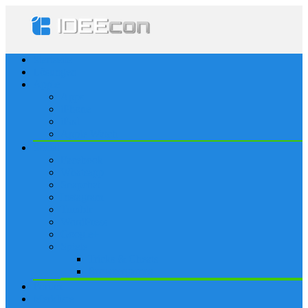
Startseite
Lösungen
Apple
Apps
iPhone
iPad
Apple Watch
Social
Facebook
Whatsapp
Snapchat
Instagram
Tumblr
WordPress
Google+
Spiele
Tricks & Cheats
Browsergames
Forum
Merkliste