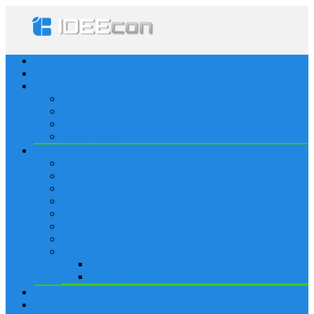
Startseite
Lösungen
Apple
Apps
iPhone
iPad
Apple Watch
Social
Facebook
Whatsapp
Snapchat
Instagram
Tumblr
WordPress
Google+
Spiele
Tricks & Cheats
Browsergames
Forum
Merkliste