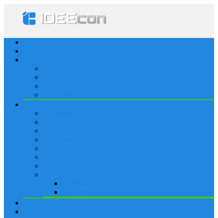
Startseite
Lösungen
Apple
Apps
iPhone
iPad
Apple Watch
Social
Facebook
Whatsapp
Snapchat
Instagram
Tumblr
WordPress
Google+
Spiele
Tricks & Cheats
Browsergames
Forum
Merkliste