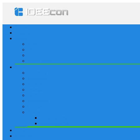
Startseite
Lösungen
Apple
Apps
iPhone
iPad
Apple Watch
Social
Facebook
Whatsapp
Snapchat
Instagram
Tumblr
WordPress
Google+
Spiele
Tricks & Cheats
Browsergames
Forum
Merkliste