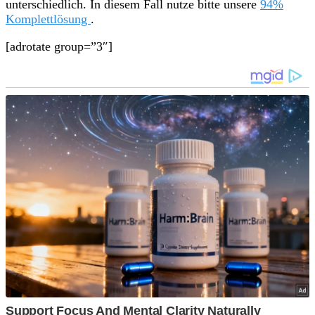
unterschiedlich. In diesem Fall nutze bitte unsere
94%
Komplettlösung
.
[adrotate group=”3″]