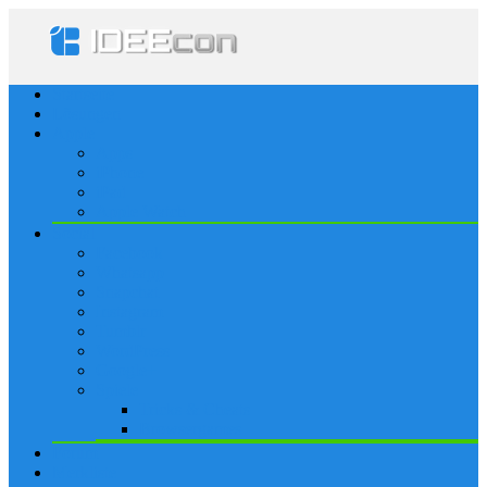
Startseite
Lösungen
Apple
Apps
iPhone
iPad
Apple Watch
Social
Facebook
Whatsapp
Snapchat
Instagram
Tumblr
WordPress
Google+
Spiele
Tricks & Cheats
Browsergames
Forum
Merkliste