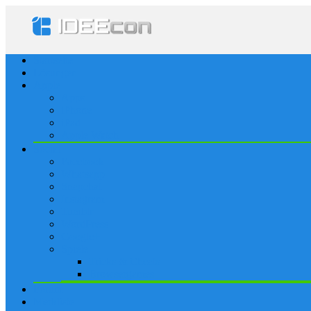
Startseite
Lösungen
Apple
Apps
iPhone
iPad
Apple Watch
Social
Facebook
Whatsapp
Snapchat
Instagram
Tumblr
WordPress
Google+
Spiele
Tricks & Cheats
Browsergames
Forum
Merkliste