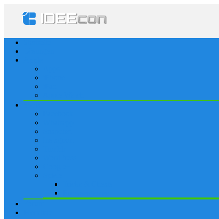
Startseite
Lösungen
Apple
Apps
iPhone
iPad
Apple Watch
Social
Facebook
Whatsapp
Snapchat
Instagram
Tumblr
WordPress
Google+
Spiele
Tricks & Cheats
Browsergames
Forum
Merkliste