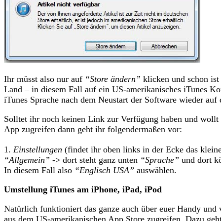
Ihr müsst also nur auf
“Store ändern”
klicken und schon ist 
Land – in diesem Fall auf ein US-amerikanisches iTunes Kont
iTunes Sprache nach dem Neustart der Software wieder auf 
Solltet ihr noch keinen Link zur Verfügung haben und woll
App zugreifen dann geht ihr folgendermaßen vor:
1.
Einstellungen
(findet ihr oben links in der Ecke das kle
“Allgemein”
-> dort steht ganz unten
“Sprache”
und dort kö
In diesem Fall also
“Englisch USA”
auswählen.
Umstellung iTunes am iPhone, iPad, iPod
Natürlich funktioniert das ganze auch über euer Handy und 
aus dem US-amerikanischen App Store zugreifen. Dazu geht