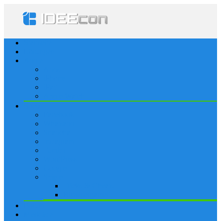
Startseite
Lösungen
Apple
Apps
iPhone
iPad
Apple Watch
Social
Facebook
Whatsapp
Snapchat
Instagram
Tumblr
WordPress
Google+
Spiele
Tricks & Cheats
Browsergames
Forum
Merkliste