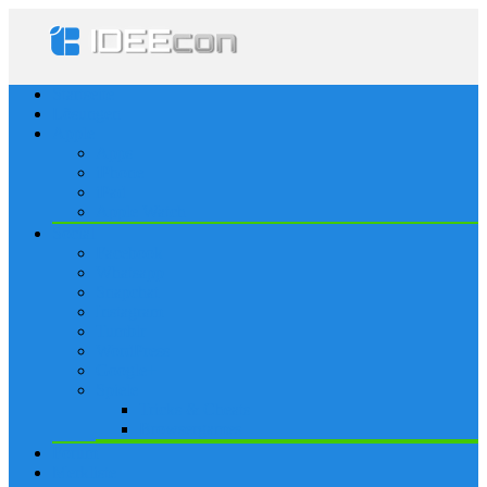
Startseite
Lösungen
Apple
Apps
iPhone
iPad
Apple Watch
Social
Facebook
Whatsapp
Snapchat
Instagram
Tumblr
WordPress
Google+
Spiele
Tricks & Cheats
Browsergames
Forum
Merkliste