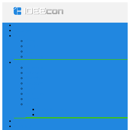
Startseite
Lösungen
Apple
Apps
iPhone
iPad
Apple Watch
Social
Facebook
Whatsapp
Snapchat
Instagram
Tumblr
WordPress
Google+
Spiele
Tricks & Cheats
Browsergames
Forum
Merkliste