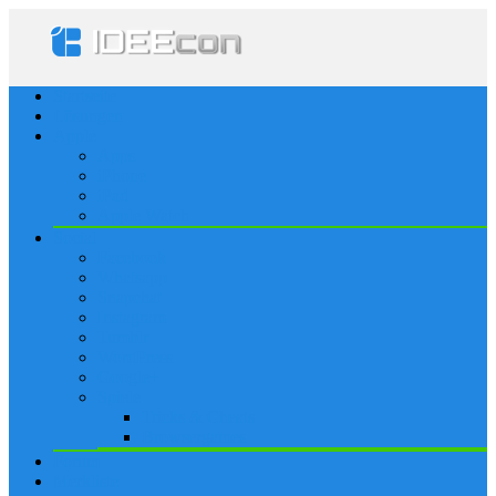
Startseite
Lösungen
Apple
Apps
iPhone
iPad
Apple Watch
Social
Facebook
Whatsapp
Snapchat
Instagram
Tumblr
WordPress
Google+
Spiele
Tricks & Cheats
Browsergames
Forum
Merkliste