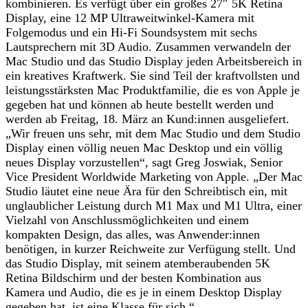
kombinieren. Es verfügt über ein großes 27″ 5K Retina
Display, eine 12 MP Ultraweitwinkel-Kamera mit
Folgemodus und ein Hi-Fi Soundsystem mit sechs
Lautsprechern mit 3D Audio. Zusammen verwandeln der
Mac Studio und das Studio Display jeden Arbeitsbereich in
ein kreatives Kraftwerk. Sie sind Teil der kraftvollsten und
leistungsstärksten Mac Produktfamilie, die es von Apple je
gegeben hat und können ab heute bestellt werden und
werden ab Freitag, 18. März an Kund:innen ausgeliefert.
„Wir freuen uns sehr, mit dem Mac Studio und dem Studio
Display einen völlig neuen Mac Desktop und ein völlig
neues Display vorzustellen“, sagt Greg Joswiak, Senior
Vice President Worldwide Marketing von Apple. „Der Mac
Studio läutet eine neue Ära für den Schreibtisch ein, mit
unglaublicher Leistung durch M1 Max und M1 Ultra, einer
Vielzahl von Anschlussmöglichkeiten und einem
kompakten Design, das alles, was Anwender:innen
benötigen, in kurzer Reichweite zur Verfügung stellt. Und
das Studio Display, mit seinem atemberaubenden 5K
Retina Bildschirm und der besten Kombination aus
Kamera und Audio, die es je in einem Desktop Display
gegeben hat, ist eine Klasse für sich.“