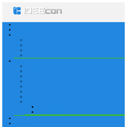
Startseite
Lösungen
Apple
Apps
iPhone
iPad
Apple Watch
Social
Facebook
Whatsapp
Snapchat
Instagram
Tumblr
WordPress
Google+
Spiele
Tricks & Cheats
Browsergames
Forum
Merkliste