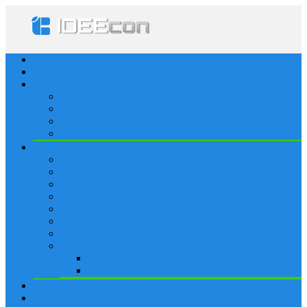
Startseite
Lösungen
Apple
Apps
iPhone
iPad
Apple Watch
Social
Facebook
Whatsapp
Snapchat
Instagram
Tumblr
WordPress
Google+
Spiele
Tricks & Cheats
Browsergames
Forum
Merkliste