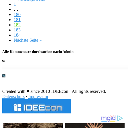
1
…
180
181
182
183
184
Nächste Seite »
Alle Kommentare durchsuchen nach:
Admin
Durchführung eines IT Projekts
Created with ♥ since 2010 IDEEcon - All rights reserved.
Datenschutz
·
Impressum